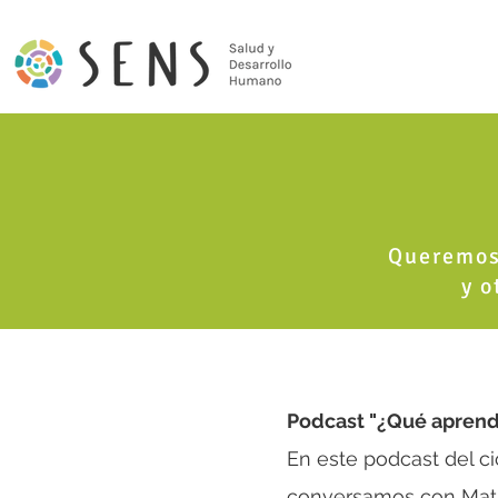
Queremos 
y o
Podcast "¿Qué aprendí
En este podcast del ci
conversamos con Matía