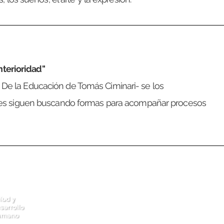
nterioridad"
s. De la Educación de Tomás Ciminari- se los
s siguen buscando formas para acompañar procesos
Contacto
Mapa 
info@sensdesarrollohumano.com
Quién
Teléfono (Wpp): (54) 11-22434570