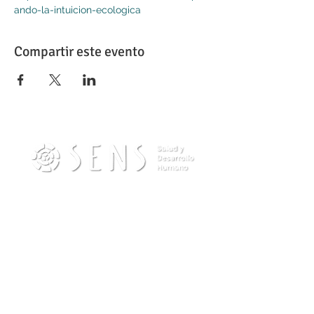
ando-la-intuicion-ecologica
Compartir este evento
Contacto
info@sensdesarrollohumano.com
Teléfono (Wpp):
(54) 11-22434570
Escribinos por Whatsapp