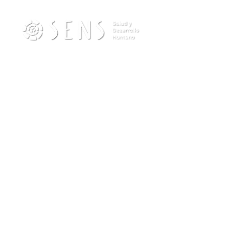
Contacto
info@sensdesarrollohumano.com
Teléfono (Wpp):
(54) 11-22434570
Escribinos por Whatsapp
Seguinos
Mapa del sitio
Quiénes somos
Eventos