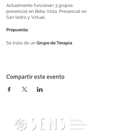
Actualmente funcionan 3 grupos:
presencial en Bella Vista, Presencial en
San Isidro y Virtual.
Propuesta:
Se trata de un
Grupo de Terapia
Bioenergética
. Esto quiere decir que la
invitación principal es a realizar un
proceso, un camino de autoconocimiento
y transformación/sanación, proceso que
es personal pero con otros, en grupo.
Compartir este evento
Tanto el trabajo corporal como el trabajo
grupal son grandes potenciadores de los
procesos de conocimiento y
transformación personal. El cuerpo y el
grupo tienen la capacidad de abrirnos a
muchísima información sobre nosotros
mismos, “rodeando lo mental”,
ayudándonos a ir por otros caminos que
superan las trabas mentales y las historias
que muchas veces nos contamos a