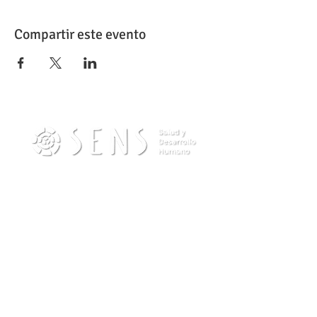
Compartir este evento
Contacto
info@sensdesarrollohumano.com
Teléfono (Wpp):
(54) 11-22434570
Escribinos por Whatsapp