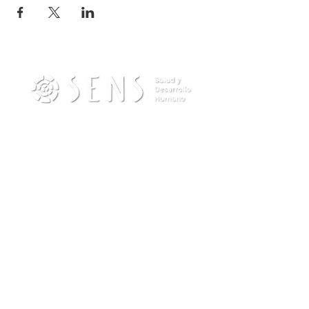
Contacto
info@sensdesarrollohumano.com
Teléfono (Wpp):
(54) 11-22434570
Escribinos por Whatsapp
Seguinos