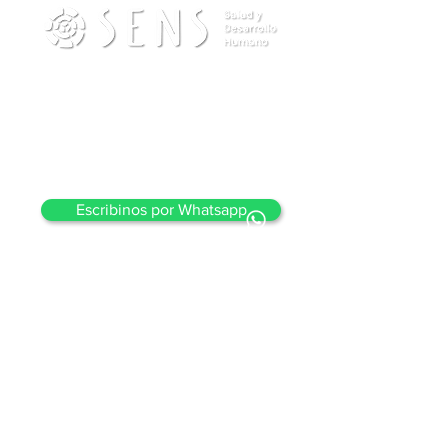
Contacto
info@sensdesarrollohumano.com
Teléfono (Wpp):
(54) 11-22434570
Escribinos por Whatsapp
Seguinos
Mapa del sitio
Quiénes somos
Eventos
Talleres para
Cuerpo y Mente
organizaciones