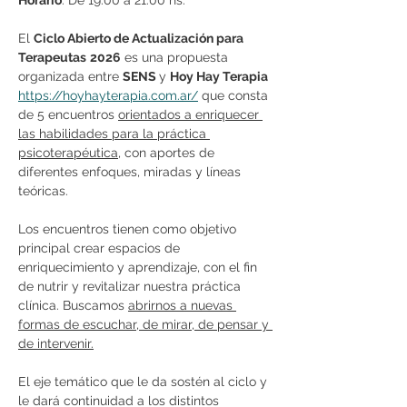
Horario
: De 19:00 a 21:00 hs.
El 
Ciclo Abierto de Actualización para 
Terapeutas
2026
 es una propuesta 
organizada entre 
SENS 
y 
Hoy Hay Terapia
https://hoyhayterapia.com.ar/
 que consta 
de 5 encuentros 
orientados a enriquecer 
las habilidades para la práctica 
psicoterapéutica
, con aportes de 
diferentes enfoques, miradas y líneas 
teóricas. 
Los encuentros tienen como objetivo 
principal crear espacios de 
enriquecimiento y aprendizaje, con el fin 
de nutrir y revitalizar nuestra práctica 
clínica. Buscamos 
abrirnos a nuevas 
formas de escuchar, de mirar, de pensar y 
de intervenir.
El eje temático que le da sostén al ciclo y 
le dará continuidad a los distintos 